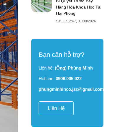
Bí Quyết Trưng Bày
Hàng Hóa Khoa Học Tại
Hải Phòng
Sat 11:12:47, 01/08/2026
Bạn cần hỗ trợ?
Liên hệ:
(Ông) Phùng Minh
HotLine:
0906.005.022
phungminhinco.jsc@gmail.com
Liên Hệ