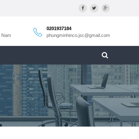
0201937184
t Nam
phungminhinco.jsc@gmail.com