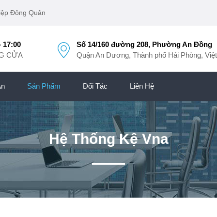
iệp Đông Quân
- 17:00
Số 14/160 đường 208, Phường An Đồng
NG CỬA
Quận An Dương, Thành phố Hải Phòng, Việ
Án
Sản Phẩm
Đối Tác
Liên Hệ
Hệ Thống Kệ Vna