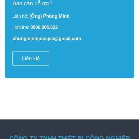
Bạn cần hỗ trợ?
Liên hệ:
(Ông) Phùng Minh
HotLine:
0906.005.022
phungminhinco.jsc@gmail.com
Liên Hệ
CÔNG TY TNHH THIẾT BỊ CÔNG NGHIỆP