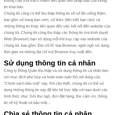
không chịu mọi trách nhiệm liên quan đến pháp luật của thông
tin khai báo.
Chúng tôi cũng có thể thu thập thông tin về số lần viếng thăm,
bao gồm số trang bạn xem, số links (liên kết) bạn click và
những thông tin khác liên quan đến việc kết nối đến website của
chúng tôi. Chúng tôi cũng thu thập các thông tin mà trình duyệt
Web (Browser) bạn sử dụng mỗi khi truy cập vào website của
chúng tôi, bao gồm: Địa chỉ IP, loại Browser, ngôn ngữ sử dụng,
thời gian và những địa chỉ mà Browser truy xuất đến.
Sử dụng thông tin cá nhân
Công ty Đông Quân thu thập và sử dụng thông tin cá nhân bạn
với mục đích phù hợp và hoàn toàn tuân thủ nội dung của
“Chính sách bảo mật” này. Khi cần thiết, chúng tôi có thể sử
dụng những thông tin này để liên hệ trực tiếp với bạn dưới các
hình thức như: Gởi thư ngỏ, đơn đặt hàng, thư cảm ơn, thông
tin về kỹ thuật và bảo mật…
Chia sẻ thông tin cá nhân