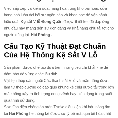
Việc sắp xếp và kiểm soát hàng hóa trong kho bãi hoặc cửa
hàng nhỏ luôn đòi hỏi sự ngăn nắp và khoa học để vận hành
hiệu quả.
Kệ sắt V lỗ Đông Quân
được
thiết kế
để đáp ứng
nhu cầu này mang đến sự gọn gàng và khả năng chịu tải tốt cho
người dùng tại
Hải Phòng
.
Cấu Tạo Kỹ Thuật Đạt Chuẩn
Của Hệ Thống Kệ Sắt V Lỗ
Sản phẩm được chế tạo dựa trên những tiêu chí khắt khe để
đảm bảo độ vững chắc lâu dài:
Vật liệu thép cán nguội Các thanh sắt V lỗ và mâm tầng được
làm từ thép cường độ cao giúp khung kệ chịu được tải trọng lớn
mà không xảy ra tình trạng cong vênh hay biến dạng trong suốt
quá trình sử dụng.
Sơn tĩnh điện chống ăn mòn Trước điều kiện khí hậu nóng ẩm
tại
Hải Phòng
hệ thống kệ được xử lý bề mặt qua bể hóa chất