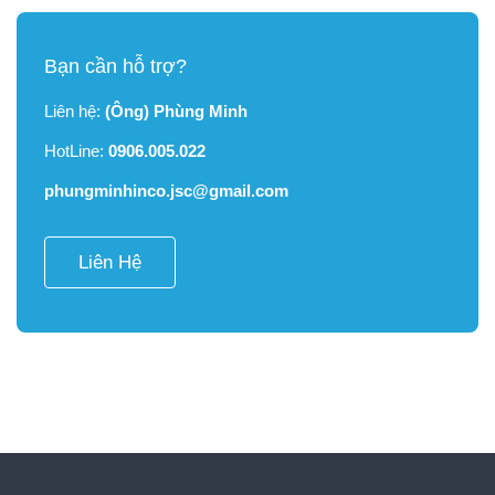
Bạn cần hỗ trợ?
Liên hệ:
(Ông) Phùng Minh
HotLine:
0906.005.022
phungminhinco.jsc@gmail.com
Liên Hệ